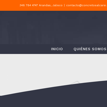
Saltar
348 784 4747 Arandas, Jalisco
|
contacto@concretosalcarsi
al
contenido
INICIO
QUIÉNES SOMOS